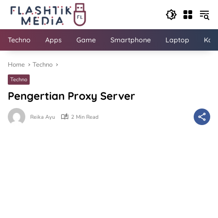
Skip
to
content
Techno
Apps
Game
Smartphone
Laptop
Kom
Home
Techno
Techno
Pengertian Proxy Server
Reika Ayu
2 Min Read