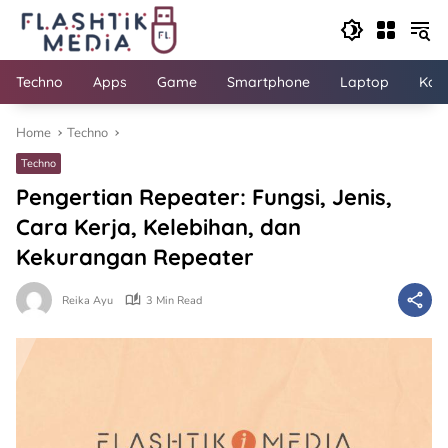
Skip
to
content
Techno
Apps
Game
Smartphone
Laptop
Kom
Home
Techno
Techno
Pengertian Repeater: Fungsi, Jenis,
Cara Kerja, Kelebihan, dan
Kekurangan Repeater
Reika Ayu
3 Min Read