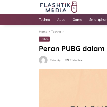
Skip
to
content
Techno
Apps
Game
Smartpho
Home
Techno
Techno
Peran PUBG dalam 
Reika Ayu
2 Min Read