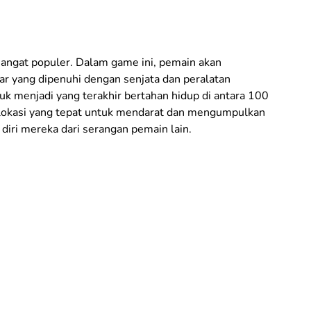
angat populer. Dalam game ini, pemain akan
r yang dipenuhi dengan senjata dan peralatan
uk menjadi yang terakhir bertahan hidup di antara 100
 lokasi yang tepat untuk mendarat dan mengumpulkan
diri mereka dari serangan pemain lain.