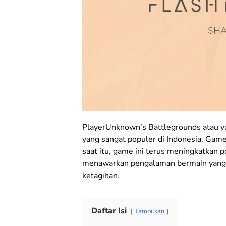
PlayerUnknown’s Battlegrounds atau y
yang sangat populer di Indonesia. Game 
saat itu, game ini terus meningkatkan 
menawarkan pengalaman bermain yang 
ketagihan.
Daftar Isi
Tampilkan