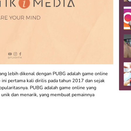
ang lebih dikenal dengan PUBG adalah game online
ini pertama kali dirilis pada tahun 2017 dan sejak
popularitasnya. PUBG adalah game online yang
unik dan menarik, yang membuat pemainnya