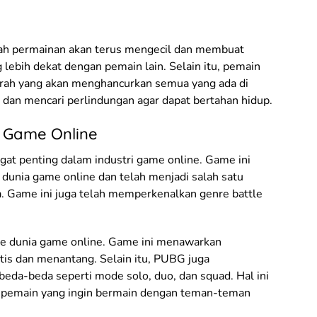
yah permainan akan terus mengecil dan membuat
lebih dekat dengan pemain lain. Selain itu, pemain
erah yang akan menghancurkan semua yang ada di
 dan mencari perlindungan agar dapat bertahan hidup.
i Game Online
t penting dalam industri game online. Game ini
unia game online dan telah menjadi salah satu
a. Game ini juga telah memperkenalkan genre battle
e dunia game online. Game ini menawarkan
tis dan menantang. Selain itu, PUBG juga
da-beda seperti mode solo, duo, dan squad. Hal ini
 pemain yang ingin bermain dengan teman-teman