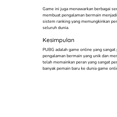
Game ini juga menawarkan berbagai sen
membuat pengalaman bermain menjadi 
sistem ranking yang memungkinkan pem
seluruh dunia.
Kesimpulan
PUBG adalah game online yang sangat 
pengalaman bermain yang unik dan men
telah memainkan peran yang sangat pe
banyak pemain baru ke dunia game onli