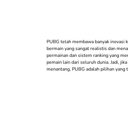
PUBG telah membawa banyak inovasi k
bermain yang sangat realistis dan men
permainan dan sistem ranking yang m
pemain lain dari seluruh dunia. Jadi, j
menantang, PUBG adalah pilihan yang t