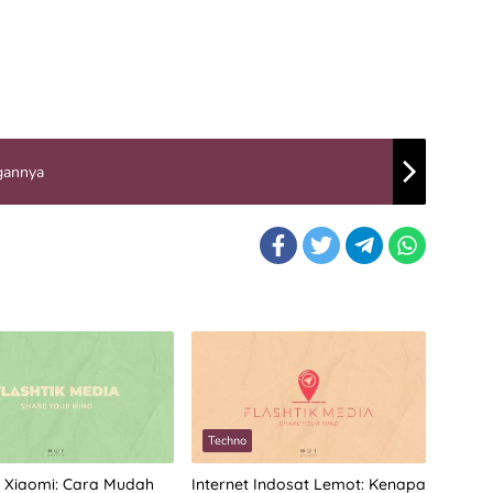
ngannya
Techno
 Xiaomi: Cara Mudah
Internet Indosat Lemot: Kenapa