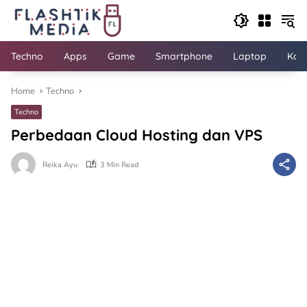
Skip
to
content
Techno
Apps
Game
Smartphone
Laptop
Kom
Home
Techno
Techno
Perbedaan Cloud Hosting dan VPS
Reika Ayu
3 Min Read