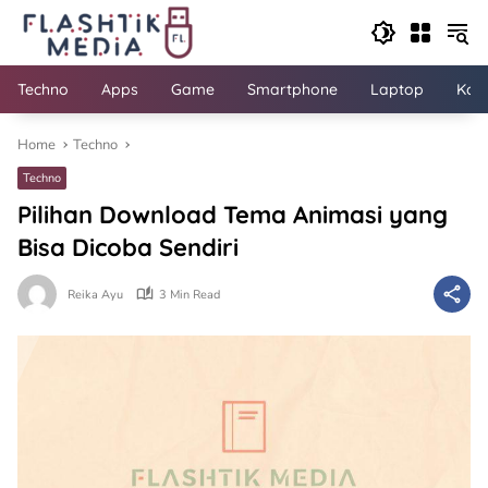
Skip
to
content
Techno
Apps
Game
Smartphone
Laptop
Kom
Home
Techno
Techno
Pilihan Download Tema Animasi yang
Bisa Dicoba Sendiri
Reika Ayu
3 Min Read