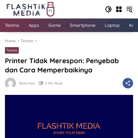
Skip
to
content
Techno
Apps
Game
Smartphone
Laptop
Kom
Home
Techno
Techno
Printer Tidak Merespon: Penyebab
dan Cara Memperbaikinya
Reika Ayu
3 Min Read