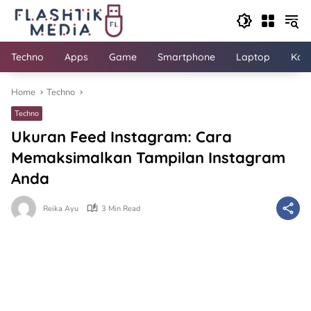
Skip
to
content
Techno
Apps
Game
Smartphone
Laptop
Kom
Home
Techno
Techno
Ukuran Feed Instagram: Cara
Memaksimalkan Tampilan Instagram
Anda
Reika Ayu
3 Min Read