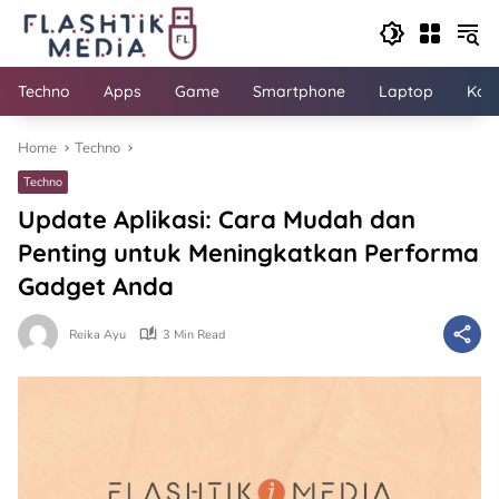
Skip
to
content
Techno
Apps
Game
Smartphone
Laptop
Kom
Home
Techno
Techno
Update Aplikasi: Cara Mudah dan
Penting untuk Meningkatkan Performa
Gadget Anda
Reika Ayu
3 Min Read