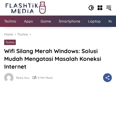
Skip
to
content
Techno
Apps
Game
Smartphone
Laptop
Kom
Home
Techno
Techno
Wifi Silang Merah Windows: Solusi
Mudah Mengatasi Masalah Koneksi
Internet
Reika Ayu
6 Min Read