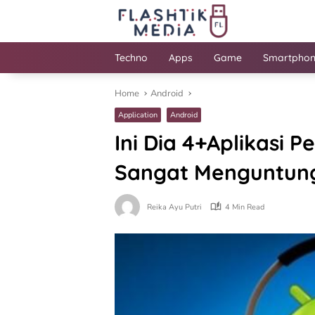
Skip
to
content
Techno
Apps
Game
Smartpho
Home
Android
Application
Android
Ini Dia 4+Aplikasi 
Sangat Menguntun
Reika Ayu Putri
4 Min Read