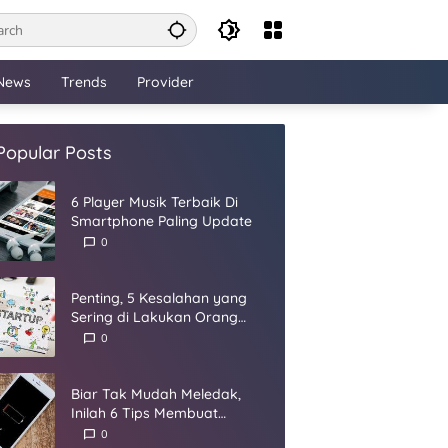
News
Trends
Provider
Popular Posts
6 Player Musik Terbaik Di
Smartphone Paling Update
0
Penting, 5 Kesalahan yang
Sering di Lakukan Orang
Dalam Membangun Startup
0
Biar Tak Mudah Meledak,
Inilah 6 Tips Membuat
Baterai Smartphone Panjang
0