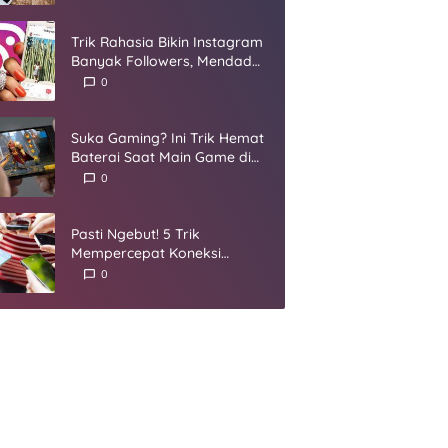
Umur
Trik Rahasia Bikin Instagram
Banyak Followers, Mendadak
Jadi Selebgram
0
Suka Gaming? Ini Trik Hemat
Baterai Saat Main Game di
Smartphone
0
Pasti Ngebut! 5 Trik
Mempercepat Koneksi
Internet yang Harus Kamu
0
Coba