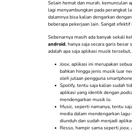
Selain hemat dan murah, kemunculan apl
lagi menyambungkan pada perangkat la
dalamnya bisa kalian dengarkan denga
beberapa pekerjaan lain. Sangat efektif 
Sebenarnya masih ada banyak sekali k
android
, hanya saja secara garis besar
adalah apa saja aplikasi musik tersebut,
Joox
, aplikasi ini merupakan sebua
bahkan hingga jenis musik luar n
oleh jutaan pengguna
smartphon
Spotify,
tentu saja kalian sudah ti
aplikasi yang identik dengan
podc
mendengarkan musik lo.
Music,
seperti namanya, tentu saja
media dalam mendengarkan lagu-lag
diunduh dan sudah menjadi aplikas
Resso, hampir sama seperti
joox,