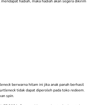
il mendapat hadiah, maka hadiah akan segera dikirim
tleneck
berwarna hitam ini jika anak panah berhasil
Turtleneck
tidak dapat diperoleh pada toko
redeem
.
ukan
spin.