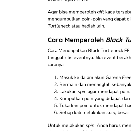
Agar bisa memperoleh
gift
kaos terseb
mengumpulkan poin-poin yang dapat dit
Turtleneck
atau hadiah lain.
Cara Memperoleh
Black T
Cara Mendapatkan Black Turtleneck FF 
tanggal rilis eventnya. Jika event berak
caranya.
Masuk ke dalam akun Garena
Free
Bermain dan menanglah sebanyak
Lakukan
spin
agar mendapat poin.
Kumpulkan poin yang didapat dar
Tukarkan poin untuk mendapat ha
Setiap kali melakukan
spin,
besar
Untuk melakukan
spin
, Anda harus me