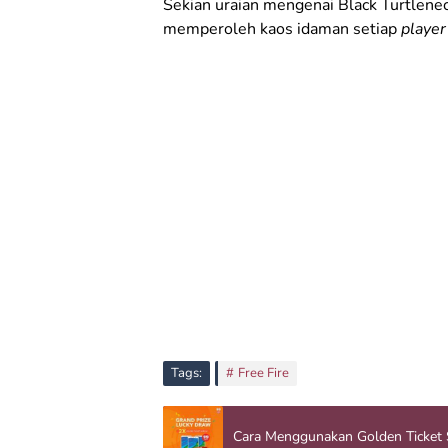
Sekian uraian mengenai Black Turtlen
memperoleh kaos idaman setiap
playe
Tags:
Free Fire
Cara Menggunakan Golden Ticket 