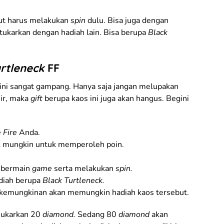
ut harus melakukan
spin
dulu. Bisa juga dengan
ukarkan dengan hadiah lain. Bisa berupa
Black
urtleneck
FF
ini sangat gampang. Hanya saja jangan melupakan
hir, maka
gift
berupa kaos ini juga akan hangus. Begini
 Fire
Anda.
 mungkin untuk memperoleh poin.
i bermain
game
serta melakukan
spin.
diah berupa
Black Turtleneck.
 kemungkinan akan memungkin hadiah kaos tersebut.
nukarkan 20
diamond.
Sedang 80
diamond
akan