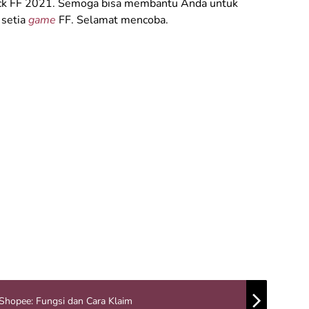
eck FF 2021. Semoga bisa membantu Anda untuk
r
setia
game
FF. Selamat mencoba.
Shopee: Fungsi dan Cara Klaim