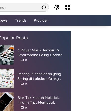
News
Trends
Provider
Popular Posts
6 Player Musik Terbaik Di
Smartphone Paling Update
0
Penting, 5 Kesalahan yang
Sering di Lakukan Orang
Dalam Membangun Startup
0
Biar Tak Mudah Meledak,
Inilah 6 Tips Membuat
Baterai Smartphone Panjang
0