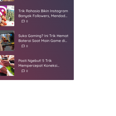
Umur
Trik Rahasia Bikin Instagram
Banyak Followers, Mendadak
Jadi Selebgram
0
Suka Gaming? Ini Trik Hemat
Baterai Saat Main Game di
Smartphone
0
Pasti Ngebut! 5 Trik
Mempercepat Koneksi
Internet yang Harus Kamu
0
Coba