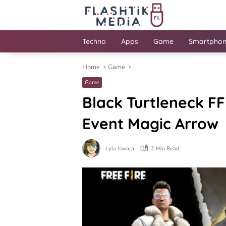
Skip
to
content
Techno
Apps
Game
Smartpho
Home
Game
Game
Black Turtleneck FF
Event Magic Arrow
Lyla Iswara
2 Min Read