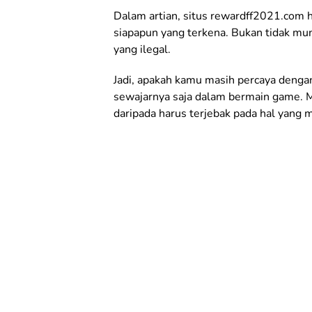
Dalam artian, situs rewardff2021.com h
siapapun yang terkena. Bukan tidak mu
yang ilegal.
Jadi, apakah kamu masih percaya dengan
sewajarnya saja dalam bermain game. 
daripada harus terjebak pada hal yan