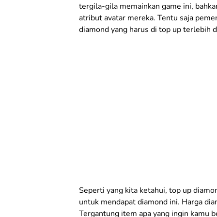
tergila-gila memainkan game ini, bahk
atribut avatar mereka. Tentu saja pem
diamond yang harus di top up terlebih 
Seperti yang kita ketahui, top up diamo
untuk mendapat diamond ini. Harga diamo
Tergantung item apa yang ingin kamu be