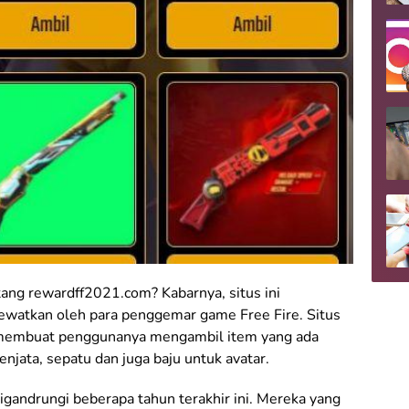
ng rewardff2021.com? Kabarnya, situs ini
ilewatkan oleh para penggemar game Free Fire. Situs
membuat penggunanya mengambil item yang ada
enjata, sepatu dan juga baju untuk avatar.
gandrungi beberapa tahun terakhir ini. Mereka yang