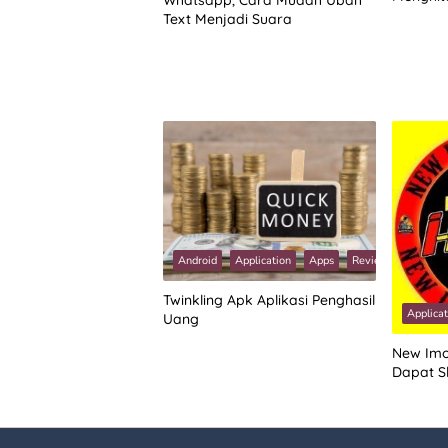
Text Menjadi Suara
Android
Application
Apps
Reviews
Tutoria
Twinkling Apk Aplikasi Penghasil
Applica
Uang
New Imo
Dapat S