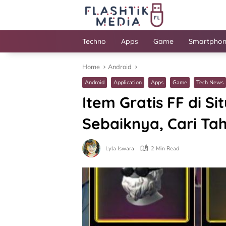
Skip
to
content
Techno
Apps
Game
Smartpho
Home
Android
Android
Application
Apps
Game
Tech News
Item Gratis FF di S
Sebaiknya, Cari T
Lyla Iswara
2 Min Read