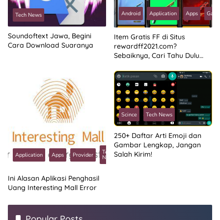
Android
Application
Apps
Gam
Tech News
Soundoftext Jawa, Begini
Item Gratis FF di Situs
Cara Download Suaranya
rewardff2021.com?
Sebaiknya, Cari Tahu Dulu
Kebenarannya
Scince
Tech News
250+ Daftar Arti Emoji dan
Gambar Lengkap, Jangan
Tech
Salah Kirim!
Application
Apps
Provider
News
Ini Alasan Aplikasi Penghasil
Uang Interesting Mall Error
Popular Posts