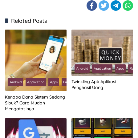
Related Posts
Android
Application
Apps
Revi
Tech
Twinkling Apk Aplikasi
Android
Application
Apps
Fintech
News
Penghasil Uang
Kenapa Dana Sistem Sedang
Sibuk? Cara Mudah
Mengatasinya