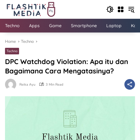
Skip
to
content
Techno
Apps
Game
Smartphone
Laptop
Kom
Home
Techno
Techno
DPC Watchdog Violation: Apa itu dan
Bagaimana Cara Mengatasinya?
Reika Ayu
3 Min Read