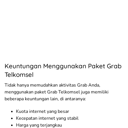
Keuntungan Menggunakan Paket Grab
Telkomsel
Tidak hanya memudahkan aktivitas Grab Anda,
menggunakan paket Grab Telkomsel juga memiliki
beberapa keuntungan lain, di antaranya:
Kuota internet yang besar
Kecepatan internet yang stabil
Harga yang terjangkau