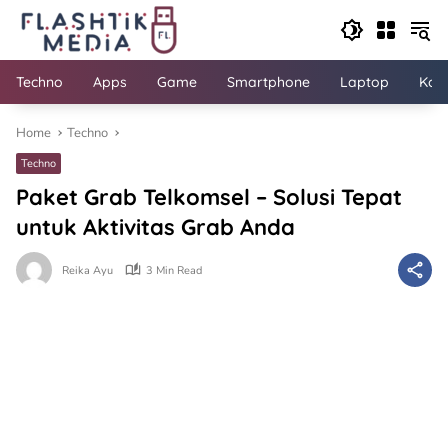
Skip
to
content
Techno
Apps
Game
Smartphone
Laptop
Kom
Home
Techno
Techno
Paket Grab Telkomsel – Solusi Tepat
untuk Aktivitas Grab Anda
Reika Ayu
3 Min Read