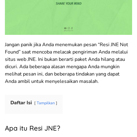
Jangan panik jika Anda menemukan pesan “Resi JNE Not
Found” saat mencoba melacak pengiriman Anda melalui
situs web JNE. Ini bukan berarti paket Anda hilang atau
dicuri. Ada beberapa alasan mengapa Anda mungkin
melihat pesan ini, dan beberapa tindakan yang dapat
Anda ambil untuk menyelesaikan masalah.
Daftar Isi
Tampilkan
Apa itu Resi JNE?