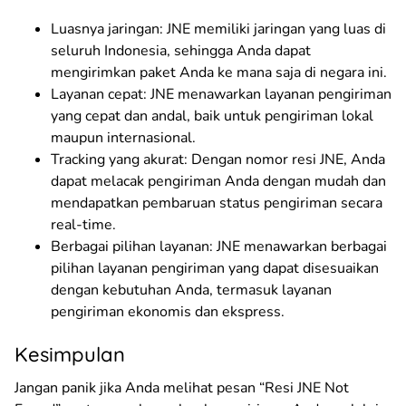
Luasnya jaringan: JNE memiliki jaringan yang luas di
seluruh Indonesia, sehingga Anda dapat
mengirimkan paket Anda ke mana saja di negara ini.
Layanan cepat: JNE menawarkan layanan pengiriman
yang cepat dan andal, baik untuk pengiriman lokal
maupun internasional.
Tracking yang akurat: Dengan nomor resi JNE, Anda
dapat melacak pengiriman Anda dengan mudah dan
mendapatkan pembaruan status pengiriman secara
real-time.
Berbagai pilihan layanan: JNE menawarkan berbagai
pilihan layanan pengiriman yang dapat disesuaikan
dengan kebutuhan Anda, termasuk layanan
pengiriman ekonomis dan ekspress.
Kesimpulan
Jangan panik jika Anda melihat pesan “Resi JNE Not